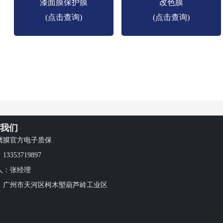
漆面膜保护膜
改色膜
(点击查询)
(点击查询)
我们
鹰膜官方电子质保
3353719897
人：张经理
：广州市天河区柯木塱葫芦岭工业区