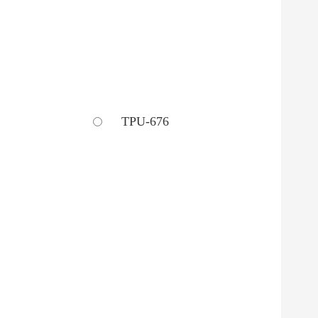
TPU-676