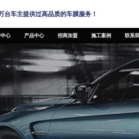
万台车主提供过高品质的车膜服务！
牌中心
产品中心
招商加盟
施工案例
联系