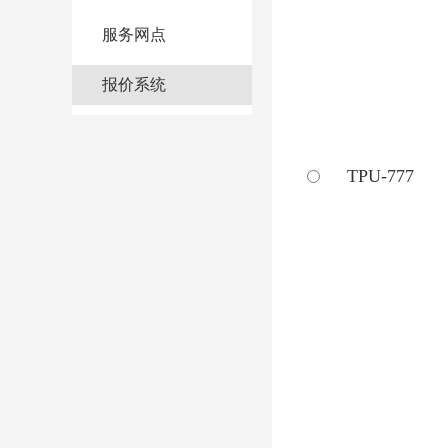
服务网点
报价系统
TPU-777