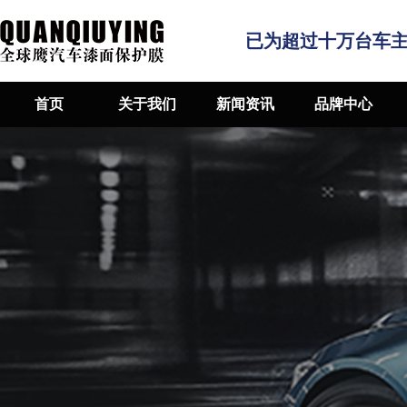
已为超过十万台车
首页
关于我们
新闻资讯
品牌中心